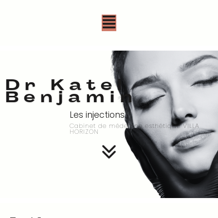
Dr Katel
Benjamin
Les injections
Cabinet de médecine esthétique VILLA
HORIZON