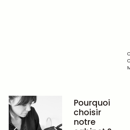
C
M
Pourquoi
choisir
notre